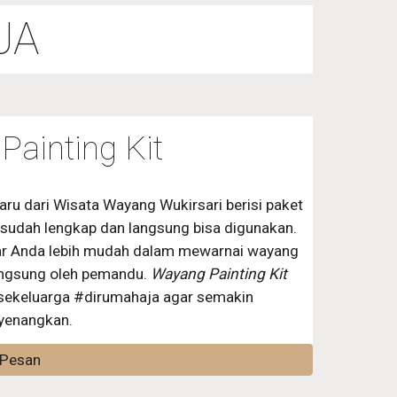
JA
ainting Kit
aru dari Wisata Wayang Wukirsari berisi paket 
sudah lengkap dan langsung bisa digunakan. 
ar Anda lebih mudah dalam mewarnai wayang 
angsung oleh pemandu. 
Wayang Painting Kit
sekeluarga #dirumahaja agar semakin 
enangkan.
Pesan