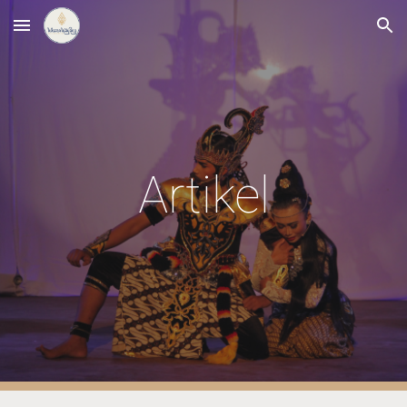
Skip to main content
Skip to navigation
Artikel